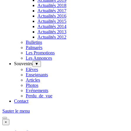
Actualités 2019
Actualités 2018
Actualités 2017
Actualités 2016
Actualités 2015
Actualités 2014
Actualités 2013
Actualités 2012
Bulletins
Palmarès
Les Promotions
Les Annonces
Souvenirs
▼
Elèves
Enseignants
Articles
Photos
Evénements
Perdu_de_vue
Contact
Sauter le menu
×