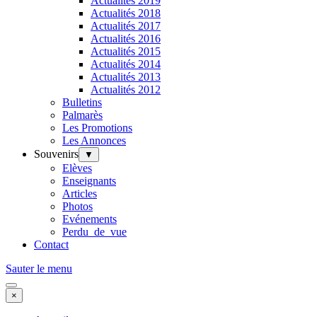
Actualités 2019
Actualités 2018
Actualités 2017
Actualités 2016
Actualités 2015
Actualités 2014
Actualités 2013
Actualités 2012
Bulletins
Palmarès
Les Promotions
Les Annonces
Souvenirs
▼
Elèves
Enseignants
Articles
Photos
Evénements
Perdu_de_vue
Contact
Sauter le menu
×